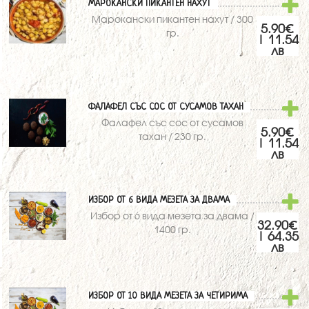
МАРОКАНСКИ ПИКАНТЕН НАХУТ
Марокански пикантен нахут / 300
5.90€
гр.
| 11.54
лв
ФАЛАФЕЛ СЪС СОС ОТ СУСАМОВ ТАХАН
Фалафел със сос от сусамов
5.90€
тахан / 230 гр.
| 11.54
лв
ИЗБОР ОТ 6 ВИДА МЕЗЕТА ЗА ДВАМА
Избор от 6 вида мезета за двама /
32.90€
1400 гр.
| 64.35
лв
ИЗБОР ОТ 10 ВИДА МЕЗЕТА ЗА ЧЕТИРИМА