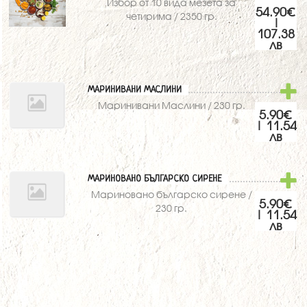
Избор от 10 вида мезета за
54.90€
четирима / 2350 гр.
|
107.38
лв
МАРИНИВАНИ МАСЛИНИ
Маринивани Маслини / 230 гр.
5.90€
| 11.54
лв
МАРИНОВАНО БЪЛГАРСКО СИРЕНЕ
Мариновано българско сирене /
5.90€
230 гр.
| 11.54
лв