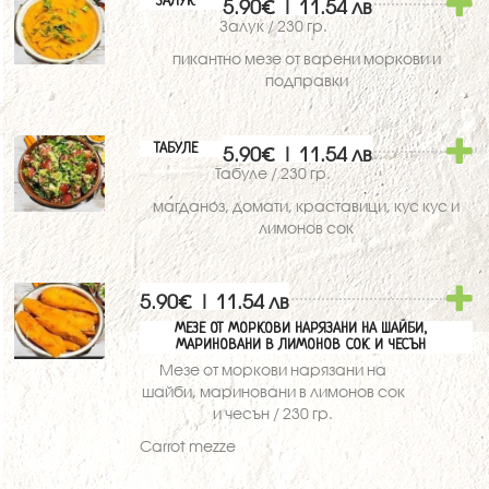
ЗАЛУК
5.90€ | 11.54 лв
Залук / 230 гр.
пикантно мезе от варени моркови и
подправки
ТАБУЛЕ
5.90€ | 11.54 лв
Табуле / 230 гр.
магданоз, домати, краставици, кус кус и
лимонов сок
5.90€ | 11.54 лв
МЕЗЕ ОТ МОРКОВИ НАРЯЗАНИ НА ШАЙБИ,
МАРИНОВАНИ В ЛИМОНОВ СОК И ЧЕСЪН
Мезе от моркови нарязани на
шайби, мариновани в лимонов сок
и чесън / 230 гр.
Carrot mezze