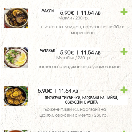
МАКЛИ
5.90€ | 11.54 лв
Макли / 230 гр.
пържен патладжан, нарязан на шайби и
маринован
МУТАБЪЛ
5.90€ | 11.54 лв
Мутабъл / 230 гр.
пастет от патладжан със сусамов тахан
5.90€ | 11.54 лв
ПЪРЖЕНИ ТИКВИЧКИ, НАРЯЗАНИ НА ШАЙБИ,
ОВКУСЕНИ С МЕНТА
Пържени тиквички, нарязани на
шайби, овкусени с мента / 230 гр.